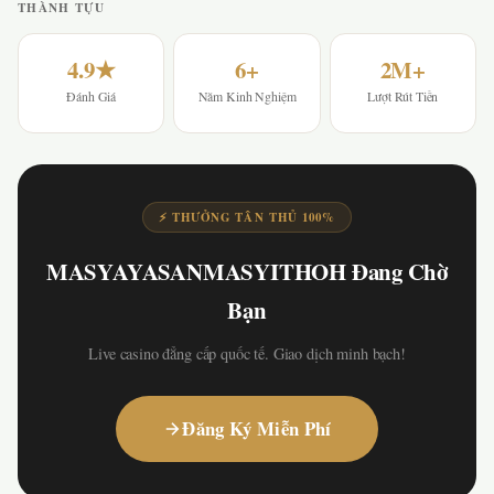
THÀNH TỰU
4.9★
6+
2M+
Đánh Giá
Năm Kinh Nghiệm
Lượt Rút Tiền
⚡ THƯỞNG TÂN THỦ 100%
MASYAYASANMASYITHOH Đang Chờ
Bạn
Live casino đẳng cấp quốc tế. Giao dịch minh bạch!
Đăng Ký Miễn Phí