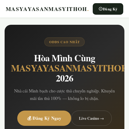
MASYAYASANMASYITHOH
.
Đăng Ký
ODDS CAO NHẤT
Hòa Mình Cùng
MASYAYASANMASYITHOH
2026
Nhà cái Minh bạch cho cược thủ chuyên nghiệp. Khuyến
mãi tân thủ 100% — không lo bị chặn.
💰 Đăng Ký Ngay
Live Casino →