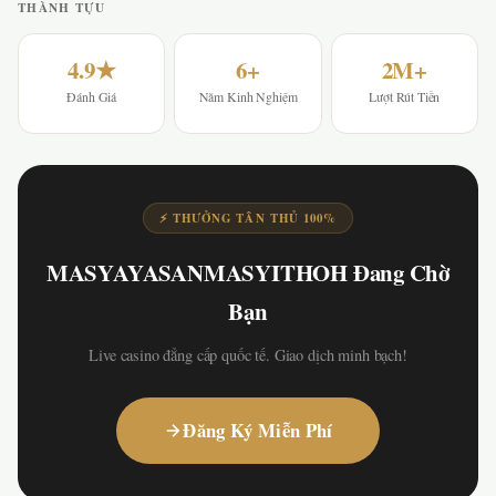
THÀNH TỰU
4.9★
6+
2M+
Đánh Giá
Năm Kinh Nghiệm
Lượt Rút Tiền
⚡ THƯỞNG TÂN THỦ 100%
MASYAYASANMASYITHOH Đang Chờ
Bạn
Live casino đẳng cấp quốc tế. Giao dịch minh bạch!
Đăng Ký Miễn Phí