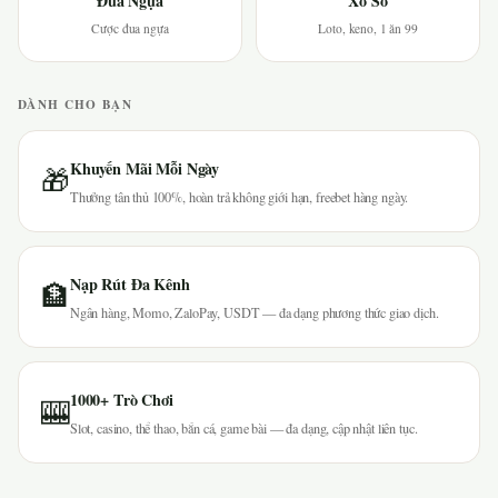
Đua Ngựa
Xổ Số
Cược đua ngựa
Loto, keno, 1 ăn 99
DÀNH CHO BẠN
Khuyến Mãi Mỗi Ngày
🎁
Thưởng tân thủ 100%, hoàn trả không giới hạn, freebet hàng ngày.
Nạp Rút Đa Kênh
🏦
Ngân hàng, Momo, ZaloPay, USDT — đa dạng phương thức giao dịch.
1000+ Trò Chơi
🎰
Slot, casino, thể thao, bắn cá, game bài — đa dạng, cập nhật liên tục.