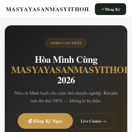
MASYAYASANMASYITHOH
.
Đăng Ký
ODDS CAO NHẤT
Hòa Mình Cùng
MASYAYASANMASYITHOH
2026
Nhà cái Minh bạch cho cược thủ chuyên nghiệp. Khuyến
mãi tân thủ 100% — không lo bị chặn.
💰 Đăng Ký Ngay
Live Casino →