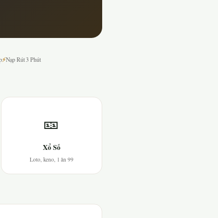
⚡
p
Nạp Rút 3 Phút
🎫
Xổ Số
Loto, keno, 1 ăn 99