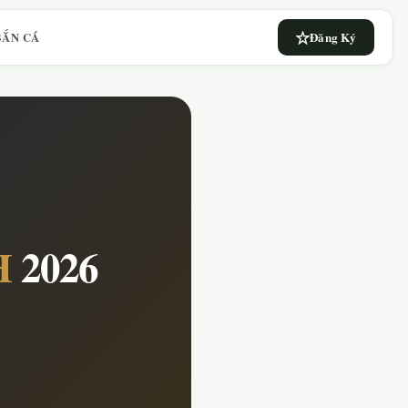
Đăng Ký
BẮN CÁ
H
2026