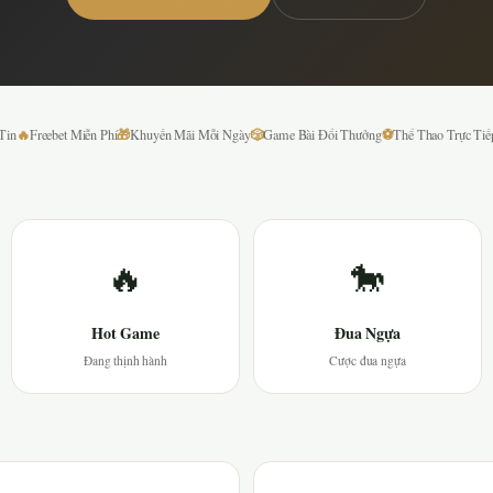
🔥
🎁
🎲
⚽
Tin
Freebet Miễn Phí
Khuyến Mãi Mỗi Ngày
Game Bài Đổi Thưởng
Thể Thao Trực Tiế
🔥
🐎
Hot Game
Đua Ngựa
Đang thịnh hành
Cược đua ngựa