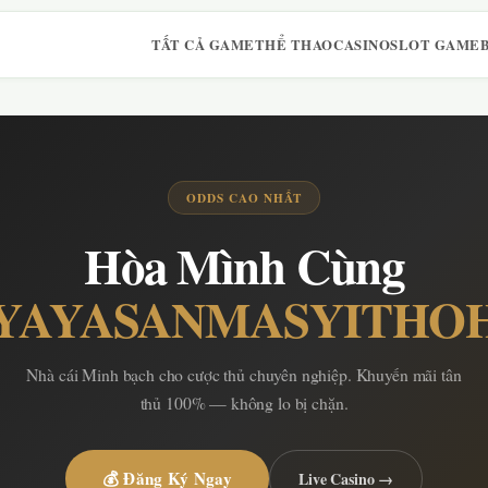
TẤT CẢ GAME
THỂ THAO
CASINO
SLOT GAME
ODDS CAO NHẤT
Hòa Mình Cùng
YAYASANMASYITHO
Nhà cái Minh bạch cho cược thủ chuyên nghiệp. Khuyến mãi tân
thủ 100% — không lo bị chặn.
💰 Đăng Ký Ngay
Live Casino →