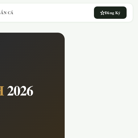
Đăng Ký
BẮN CÁ
H
2026