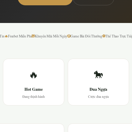
🔥
🎁
🎲
⚽
Tin
Freebet Miễn Phí
Khuyến Mãi Mỗi Ngày
Game Bài Đổi Thưởng
Thể Thao Trực Tiế
🔥
🐎
Hot Game
Đua Ngựa
Đang thịnh hành
Cược đua ngựa