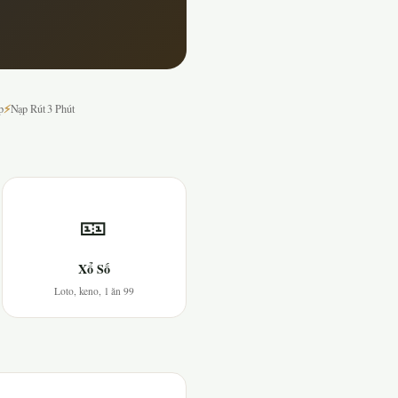
⚡
p
Nạp Rút 3 Phút
🎫
Xổ Số
Loto, keno, 1 ăn 99