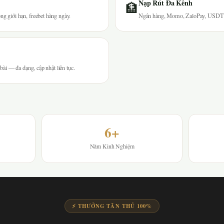
Nạp Rút Đa Kênh
🏦
g giới hạn, freebet hàng ngày.
Ngân hàng, Momo, ZaloPay, USDT —
 bài — đa dạng, cập nhật liên tục.
6+
Năm Kinh Nghiệm
⚡ THƯỞNG TÂN THỦ 100%