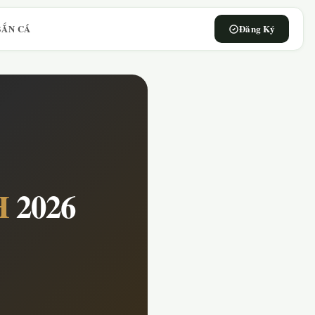
Đăng Ký
BẮN CÁ
H
2026