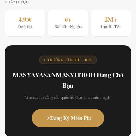
THÀNH TỰU
4.9★
6+
2M+
Đánh Giá
Năm Kinh Nghiệm
Lượt Rút Tiền
⚡ THƯỞNG TÂN THỦ 100%
MASYAYASANMASYITHOH Đang Chờ
Bạn
Live casino đẳng cấp quốc tế. Giao dịch minh bạch!
Đăng Ký Miễn Phí