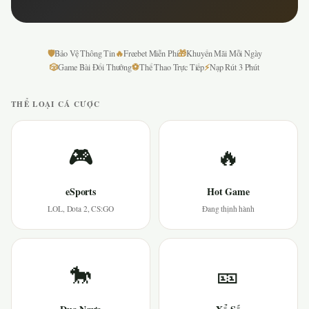
🛡
🔥
🎁
Bảo Vệ Thông Tin
Freebet Miễn Phí
Khuyến Mãi Mỗi Ngày
🎲
⚽
⚡
Game Bài Đổi Thưởng
Thể Thao Trực Tiếp
Nạp Rút 3 Phút
THỂ LOẠI CÁ CƯỢC
🎮
🔥
eSports
Hot Game
LOL, Dota 2, CS:GO
Đang thịnh hành
🐎
🎫