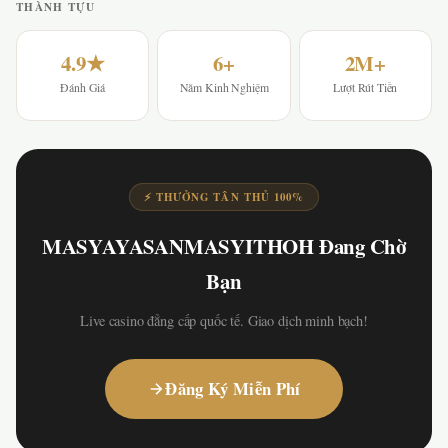
THÀNH TỰU
4.9★
6+
2M+
Đánh Giá
Năm Kinh Nghiệm
Lượt Rút Tiền
⚡ THƯỞNG TÂN THỦ 100%
MASYAYASANMASYITHOH Đang Chờ
Bạn
Live casino đẳng cấp quốc tế. Giao dịch minh bạch!
Đăng Ký Miễn Phí