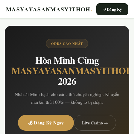
MASYAYASANMASYITHOH
.
Đăng Ký
ODDS CAO NHẤT
Hòa Mình Cùng
MASYAYASANMASYITHOH
2026
Nhà cái Minh bạch cho cược thủ chuyên nghiệp. Khuyến
mãi tân thủ 100% — không lo bị chặn.
💰 Đăng Ký Ngay
Live Casino →