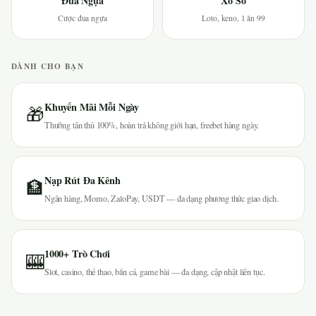
Đua Ngựa
Xổ Số
Cược đua ngựa
Loto, keno, 1 ăn 99
DÀNH CHO BẠN
Khuyến Mãi Mỗi Ngày
🎁
Thưởng tân thủ 100%, hoàn trả không giới hạn, freebet hàng ngày.
Nạp Rút Đa Kênh
🏦
Ngân hàng, Momo, ZaloPay, USDT — đa dạng phương thức giao dịch.
1000+ Trò Chơi
🎰
Slot, casino, thể thao, bắn cá, game bài — đa dạng, cập nhật liên tục.