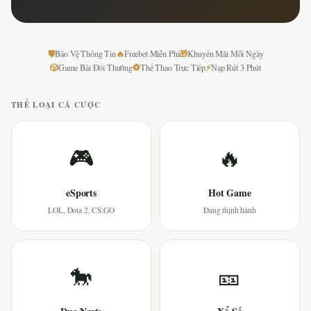
🛡
🔥
🎁
Bảo Vệ Thông Tin
Freebet Miễn Phí
Khuyến Mãi Mỗi Ngày
🎲
⚽
⚡
Game Bài Đổi Thưởng
Thể Thao Trực Tiếp
Nạp Rút 3 Phút
THỂ LOẠI CÁ CƯỢC
🎮
🔥
eSports
Hot Game
LOL, Dota 2, CS:GO
Đang thịnh hành
🐎
🎫