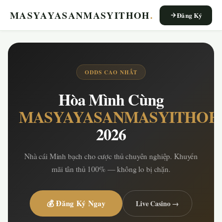
MASYAYASANMASYITHOH
.
Đăng Ký
ODDS CAO NHẤT
Hòa Mình Cùng
MASYAYASANMASYITHOH
2026
Nhà cái Minh bạch cho cược thủ chuyên nghiệp. Khuyến
mãi tân thủ 100% — không lo bị chặn.
💰 Đăng Ký Ngay
Live Casino →