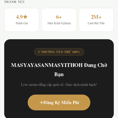
THÀNH TỰU
4.9★
6+
2M+
Đánh Giá
Năm Kinh Nghiệm
Lượt Rút Tiền
⚡ THƯỞNG TÂN THỦ 100%
MASYAYASANMASYITHOH Đang Chờ
Bạn
Live casino đẳng cấp quốc tế. Giao dịch minh bạch!
Đăng Ký Miễn Phí