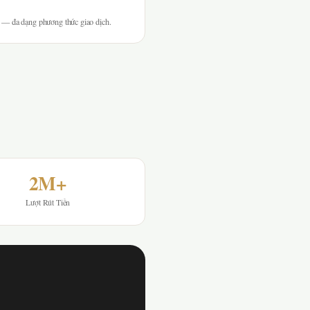
 đa dạng phương thức giao dịch.
2M+
Lượt Rút Tiền