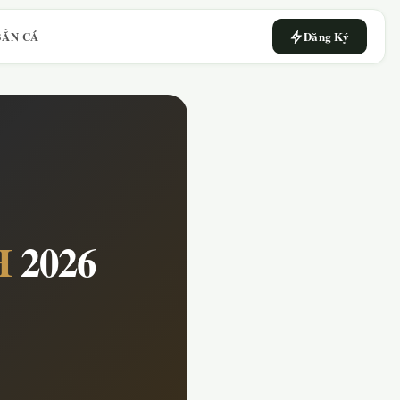
Đăng Ký
BẮN CÁ
H
2026