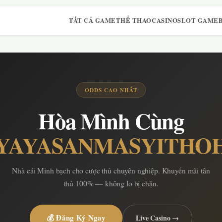
TẤT CẢ GAME
THỂ THAO
CASINO
SLOT GAME
ODDS CAO NHẤT
Hòa Mình Cùng
YAYASANMASYITHO
Nhà cái Minh bạch cho cược thủ chuyên nghiệp. Khuyến mãi tân
thủ 100% — không lo bị chặn.
💰 Đăng Ký Ngay
Live Casino →