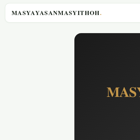
MASYAYASANMASYITHOH
.
MAS