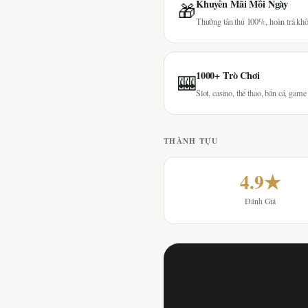
Khuyến Mãi Mỗi Ngày
🎁
Thưởng tân thủ 100%, hoàn trả khôn
1000+ Trò Chơi
🎰
Slot, casino, thể thao, bắn cá, game
THÀNH TỰU
4.9★
Đánh Giá