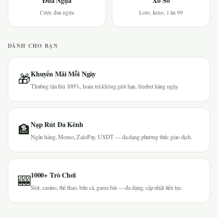
Đua Ngựa
Xổ Số
Cược đua ngựa
Loto, keno, 1 ăn 99
DÀNH CHO BẠN
Khuyến Mãi Mỗi Ngày
🎁
Thưởng tân thủ 100%, hoàn trả không giới hạn, freebet hàng ngày.
Nạp Rút Đa Kênh
🏦
Ngân hàng, Momo, ZaloPay, USDT — đa dạng phương thức giao dịch.
1000+ Trò Chơi
🎰
Slot, casino, thể thao, bắn cá, game bài — đa dạng, cập nhật liên tục.