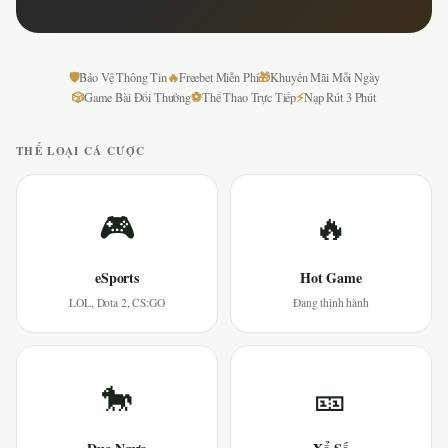
🛡
🔥
🎁
Bảo Vệ Thông Tin
Freebet Miễn Phí
Khuyến Mãi Mỗi Ngày
🎲
⚽
⚡
Game Bài Đổi Thưởng
Thể Thao Trực Tiếp
Nạp Rút 3 Phút
THỂ LOẠI CÁ CƯỢC
🎮
🔥
eSports
Hot Game
LOL, Dota 2, CS:GO
Đang thịnh hành
🐎
🎫