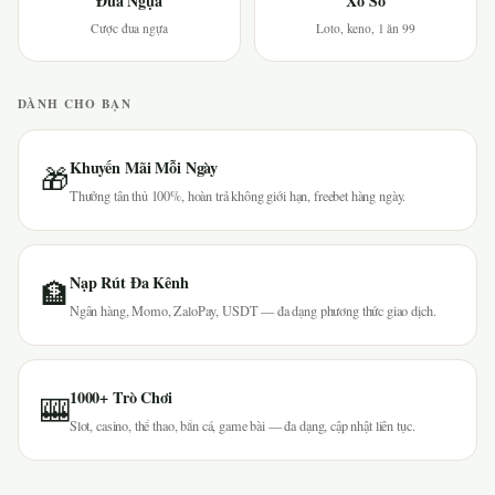
Đua Ngựa
Xổ Số
Cược đua ngựa
Loto, keno, 1 ăn 99
DÀNH CHO BẠN
Khuyến Mãi Mỗi Ngày
🎁
Thưởng tân thủ 100%, hoàn trả không giới hạn, freebet hàng ngày.
Nạp Rút Đa Kênh
🏦
Ngân hàng, Momo, ZaloPay, USDT — đa dạng phương thức giao dịch.
1000+ Trò Chơi
🎰
Slot, casino, thể thao, bắn cá, game bài — đa dạng, cập nhật liên tục.