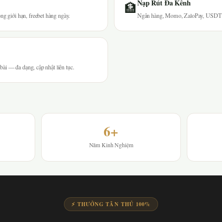
Nạp Rút Đa Kênh
🏦
g giới hạn, freebet hàng ngày.
Ngân hàng, Momo, ZaloPay, USDT —
 bài — đa dạng, cập nhật liên tục.
6+
Năm Kinh Nghiệm
⚡ THƯỞNG TÂN THỦ 100%