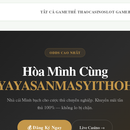
TẤT CẢ GAME
THỂ THAO
CASINO
SLOT GAME
ODDS CAO NHẤT
Hòa Mình Cùng
YAYASANMASYITHO
Nhà cái Minh bạch cho cược thủ chuyên nghiệp. Khuyến mãi tân
thủ 100% — không lo bị chặn.
💰 Đăng Ký Ngay
Live Casino →