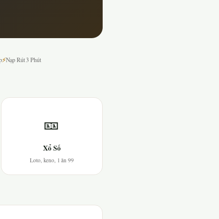
⚡
p
Nạp Rút 3 Phút
🎫
Xổ Số
Loto, keno, 1 ăn 99