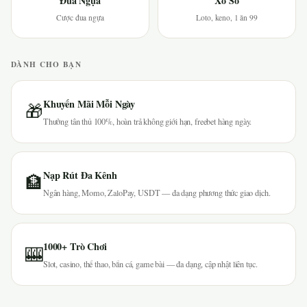
Đua Ngựa
Xổ Số
Cược đua ngựa
Loto, keno, 1 ăn 99
DÀNH CHO BẠN
Khuyến Mãi Mỗi Ngày
🎁
Thưởng tân thủ 100%, hoàn trả không giới hạn, freebet hàng ngày.
Nạp Rút Đa Kênh
🏦
Ngân hàng, Momo, ZaloPay, USDT — đa dạng phương thức giao dịch.
1000+ Trò Chơi
🎰
Slot, casino, thể thao, bắn cá, game bài — đa dạng, cập nhật liên tục.